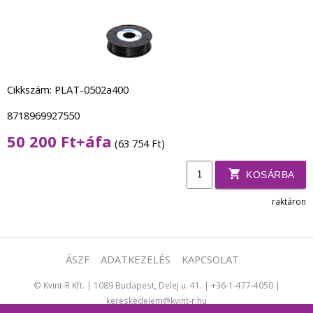
Cikkszám: PLAT-0502a400
8718969927550
50 200 Ft+áfa
(63 754 Ft)
KOSÁRBA
raktáron
ÁSZF
ADATKEZELÉS
KAPCSOLAT
©
Kvint-R Kft.
|
1089 Budapest, Delej u. 41.
|
+36-1-477-4050
|
kereskedelem@kvint-r.hu