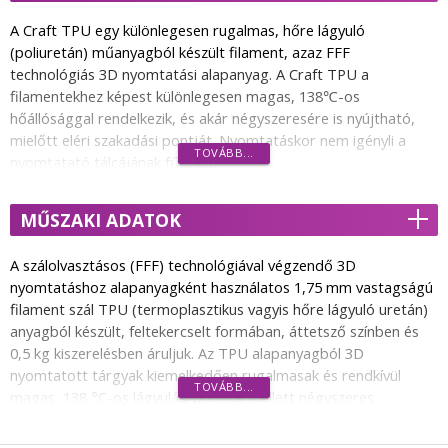
A Craft TPU egy különlegesen rugalmas, hőre lágyuló
(poliuretán) műanyagból készült filament, azaz FFF
technológiás 3D nyomtatási alapanyag. A Craft TPU a
filamentekhez képest különlegesen magas, 138℃-os
hőállósággal rendelkezik, és akár négyszeresére is nyújtható,
mielőtt eléri szakadási pontját. Nyomtatáskor nem igényli a
TOVÁBB...
nyomtatató tálcájának fűtését.
A Craft TPU egy különösen széles körben felhasználható, flex-
MŰSZAKI ADATOK
típusú filament, amelyből nyomtathatóak az ortopéd
talpbetétektől kezdve a különféle protéziseken át a mechanikai
rezgéscsillapítókig rengeteg féle alkatrész.
A szálolvasztásos (FFF) technológiával végzendő 3D
nyomtatáshoz alapanyagként használatos 1,75 mm vastagságú
A Craft TPU jellemzői:
filament szál TPU (termoplasztikus vagyis hőre lágyuló uretán)
 Erős és rugalmas;
anyagból készült, feltekercselt formában, áttetsző színben és
 Használható a Direct és a Bowden stílusú 3D nyomtatókban
0,5 kg kiszerelésben áruljuk. Az TPU alapanyagból 3D
egyaránt;
nyomtatott tárgyak kiemelkedően rugalmasak és rendkívül
TOVÁBB...
 Akár 75mm/s sebességnél is gyorsabban nyomtatható;
magas, 138 °C-os lágyulási pontjuk mellett négyszeres
 Kivételesen magas lágyulási hőmérséklet (138℃);
szakadási nyúlással rendelkeznek. Emiatt a különféle
 450% szakadási nyúlás;
protézisektől és talpbetétektől kezdve egészen az egyes