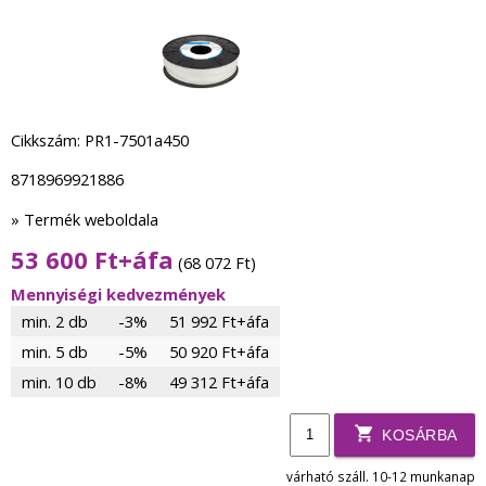
Cikkszám: PR1-7501a450
8718969921886
» Termék weboldala
53 600 Ft+áfa
(68 072 Ft)
Mennyiségi kedvezmények
min. 2 db
-3%
51 992 Ft+áfa
min. 5 db
-5%
50 920 Ft+áfa
min. 10 db
-8%
49 312 Ft+áfa
KOSÁRBA
várható száll. 10-12 munkanap