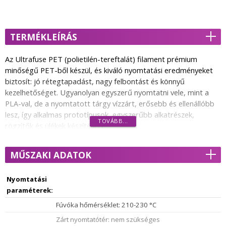
TERMÉKLEÍRÁS
Az Ultrafuse PET (polietilén-tereftalát) filament prémium
minőségű PET-ből készül, és kiváló nyomtatási eredményeket
biztosít: jó rétegtapadást, nagy felbontást és könnyű
kezelhetőséget. Ugyanolyan egyszerű nyomtatni vele, mint a
PLA-val, de a nyomtatott tárgy vízzárt, erősebb és ellenállóbb
lesz, így alkalmas prototípusok, egyszerűbb alkatrészek,
TOVÁBB...
rögzítők és ülékek készítésére.
Az Ultrafuse PET természetesen átlátszó, 100%-ban
MŰSZAKI ADATOK
újrahasznosítható. Élelmiszerrel érintkezhet, FCC tanúsítvánnyal
rendelkezik. Az Ultrafuse® PET filamentek több színben
kaphatók.
Nyomtatási
paraméterek:
Az Ultrafuse filamenteket a BASF részletes, sokféle ISO
Fúvóka hőmérséklet: 210-230 °C
szabvány szerinti méréseknek vetette alá, így segítve az
igényeknek megfelelő anyagválasztást. A mérési adatokat
Zárt nyomtatótér: nem szükséges