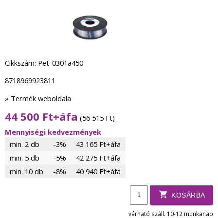
Cikkszám: Pet-0301a450
8718969923811
» Termék weboldala
44 500 Ft+áfa
(56 515 Ft)
Mennyiségi kedvezmények
min. 2 db
-3%
43 165 Ft+áfa
min. 5 db
-5%
42 275 Ft+áfa
min. 10 db
-8%
40 940 Ft+áfa
KOSÁRBA
várható száll. 10-12 munkanap